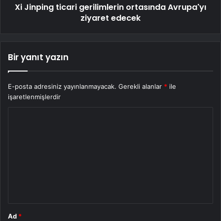
Xi Jinping ticari gerilimlerin ortasında Avrupa'yı
ziyaret edecek
Bir yanıt yazın
E-posta adresiniz yayınlanmayacak.
Gerekli alanlar
*
ile
işaretlenmişlerdir
Y
o
r
u
m
*
Ad
*