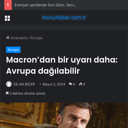
Emniyet şeridinde feci ölüm: Servis şoförüne midibüs çarptı
Menü
Anasayfa
/
Avrupa
Avrupa
Macron’dan bir uyarı daha:
Avrupa dağılabilir
DİLAN BİÇER
Mayıs 2, 2024
0
0
2 dakika okuma süresi