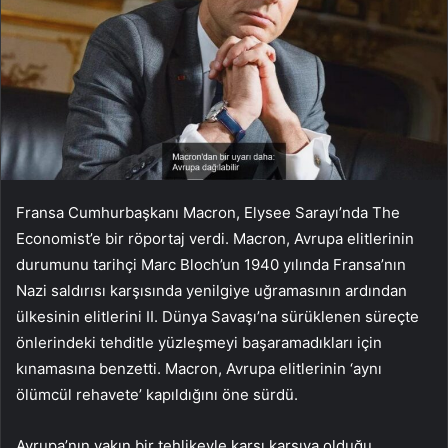
Fransa Cumhurbaşkanı Macron, Elysee Sarayı’nda The
Economist’e bir röportaj verdi. Macron, Avrupa elitlerinin
durumunu tarihçi Marc Bloch’un 1940 yılında Fransa’nın
Nazi saldırısı karşısında yenilgiye uğramasının ardından
ülkesinin elitlerini II. Dünya Savaşı’na sürüklenen süreçte
önlerindeki tehditle yüzleşmeyi başaramadıkları için
kınamasına benzetti. Macron, Avrupa elitlerinin ‘aynı
ölümcül rehavete’ kapıldığını öne sürdü.
Avrupa’nın yakın bir tehlikeyle karşı karşıya olduğu