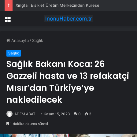
Xingtai: Bisiklet Üretim Merkezinden Küresel Pazara Açılan Kent
Menü
Anasayfa
/
Sağlık
Sağlık
Sağlık Bakanı Koca: 26
Gazzeli hasta ve 13 refakatçi
Mısır’dan Türkiye’ye
nakledilecek
ADEM ABAT
Kasım 15, 2023
0
3
1 dakika okuma süresi