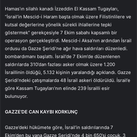
Hamas’ın silahlı kanadı İzzeddin El Kassam Tugayları,
“İsrail’in Mescid-i Haram başta olmak üzere Filistinlilere ve
kutsal değerlerine yönelik sürekli ihlallerine tepki
göstermek” gerekçesiyle 7 Ekim sabahı kapsamlı bir
operasyon gerçekleştirdi. Mescid-i Aksa’nın ardından İsrail
ordusu da Gazze Şeridi’ne ağır hava saldırıları düzenledi.
bombardımanı başlattı. İsrail’de 7 Ekim’de düzenlenen
saldırılarda 310’dan fazlası asker olmak üzere 1.200
İsraillinin öldüğü, 5.132 kişinin yaralandığı açıklandı. Gazze
Şeridi’ndeki çatışmalarda 48 İsrail askeri öldürüldü. İsrail’e
göre Kassam Tugayları’nın elinde 239 İsrailli esir
bulunuyor.
GAZZE’DE CAN KAYBI KORKUNÇ
Gazze’deki hükümete göre, İsrail’in saldırılarında 7
Ekim’den bu yana Gazze Şeridi’nde 4 bin 650’si çocuk, 3