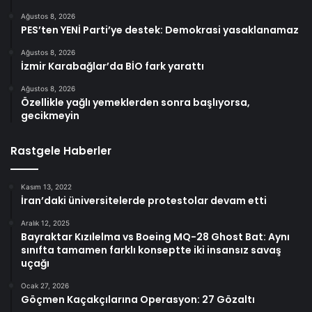
Ağustos 8, 2026
PES’ten YENİ Parti’ye destek: Demokrasi yasaklanamaz
Ağustos 8, 2026
İzmir Karabağlar’da BİO fark yarattı
Ağustos 8, 2026
Özellikle yağlı yemeklerden sonra başlıyorsa,
gecikmeyin
Rastgele Haberler
Kasım 13, 2022
İran’daki üniversitelerde protestolar devam etti
Aralık 12, 2025
Bayraktar Kızılelma vs Boeing MQ-28 Ghost Bat: Aynı
sınıfta tamamen farklı konseptte iki insansız savaş
uçağı
Ocak 27, 2026
Göçmen Kaçakçılarına Operasyon: 27 Gözaltı