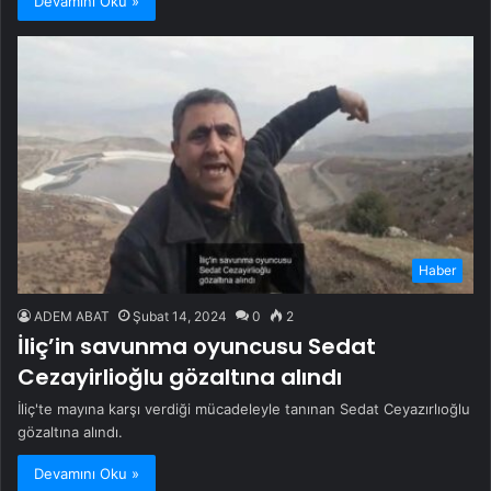
Devamını Oku »
Haber
ADEM ABAT
Şubat 14, 2024
0
2
İliç’in savunma oyuncusu Sedat
Cezayirlioğlu gözaltına alındı
İliç'te mayına karşı verdiği mücadeleyle tanınan Sedat Ceyazırlıoğlu
gözaltına alındı.
Devamını Oku »