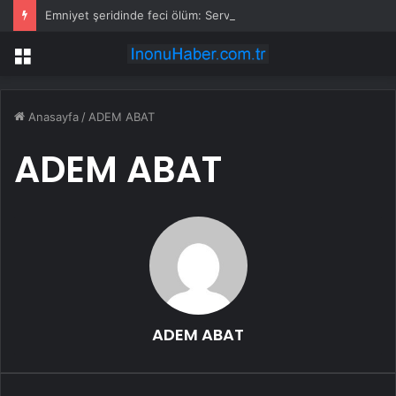
Emniyet şeridinde feci ölüm: Servis şoförüne midibüs çarptı
Menü
Anasayfa
/
ADEM ABAT
ADEM ABAT
ADEM ABAT