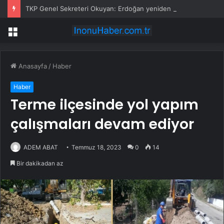
TKP Genel Sekreteri Okuyan: Erdoğan yeniden aday olmayabilir, AKP’de kavga sertleşir
Menü
Anasayfa
/
Haber
Haber
Terme ilçesinde yol yapım
çalışmaları devam ediyor
ADEM ABAT
Temmuz 18, 2023
0
14
Bir dakikadan az