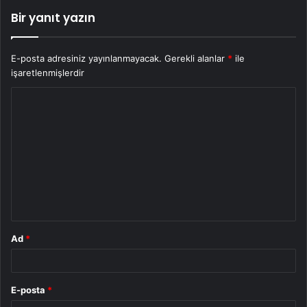
Bir yanıt yazın
E-posta adresiniz yayınlanmayacak.
Gerekli alanlar
*
ile
işaretlenmişlerdir
Y
o
r
u
m
*
Ad
*
E-posta
*