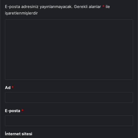
E-posta adresiniz yayınlanmayacak.
Gerekli alanlar
*
ile
işaretlenmişlerdir
Y
o
r
u
m
*
Ad
*
E-posta
*
İnternet sitesi