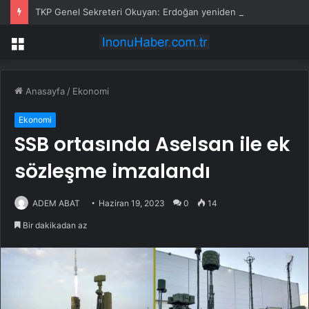
TKP Genel Sekreteri Okuyan: Erdoğan yeniden aday olmayabilir, AKP’de kavga sertleşir
Menü
Anasayfa
/
Ekonomi
Ekonomi
SSB ortasında Aselsan ile ek
sözleşme imzalandı
ADEM ABAT
Haziran 19, 2023
0
14
Bir dakikadan az