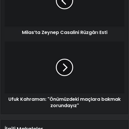
Milas’ta Zeynep Casalini Rüzgârı Esti
Ufuk Kahraman: "Önümüzdeki maçlara bakmak
zorundayız"
İlgili Makaleler