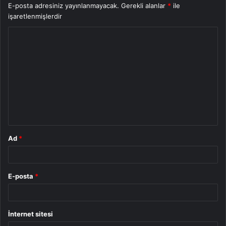
E-posta adresiniz yayınlanmayacak.
Gerekli alanlar
*
ile
işaretlenmişlerdir
Y
o
r
u
m
*
Ad
*
E-posta
*
İnternet sitesi