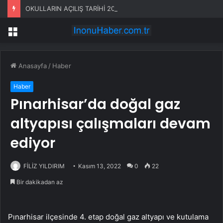
OKULLARIN AÇILIŞ TARİHİ 2026 (MEB YENİ DÖNEM TAKVİMİ) 2026 – 2027 Okullar ne zaman açılıyor? Yaz tatili ne zaman bitiyor?
Menü
Anasayfa
/
Haber
Haber
Pınarhisar’da doğal gaz
altyapısı çalışmaları devam
ediyor
FİLİZ YILDIRIM
Kasım 13, 2022
0
22
Bir dakikadan az
Pınarhisar ilçesinde 4. etap doğal gaz altyapı ve kutulama