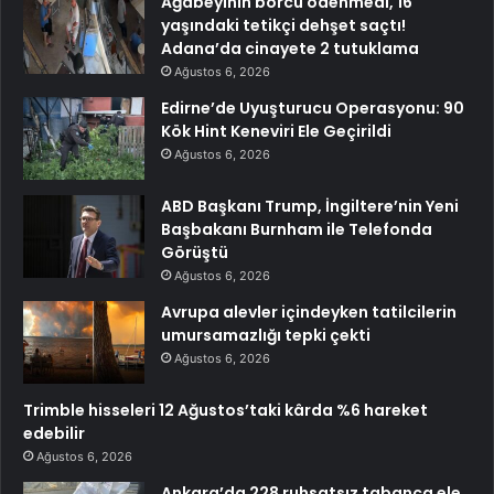
Ağabeyinin borcu ödenmedi, 16
yaşındaki tetikçi dehşet saçtı!
Adana’da cinayete 2 tutuklama
Ağustos 6, 2026
Edirne’de Uyuşturucu Operasyonu: 90
Kök Hint Keneviri Ele Geçirildi
Ağustos 6, 2026
ABD Başkanı Trump, İngiltere’nin Yeni
Başbakanı Burnham ile Telefonda
Görüştü
Ağustos 6, 2026
Avrupa alevler içindeyken tatilcilerin
umursamazlığı tepki çekti
Ağustos 6, 2026
Trimble hisseleri 12 Ağustos’taki kârda %6 hareket
edebilir
Ağustos 6, 2026
Ankara’da 228 ruhsatsız tabanca ele