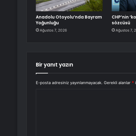
Anadolu Otoyolu’nda Bayram
CHP’nin ‘k
Yoğunluğu
sözcüsü
Ağustos 7, 2026
Ağustos 7, 
Bir yanıt yazın
E-posta adresiniz yayınlanmayacak.
Gerekli alanlar
*
i
Y
o
r
u
m