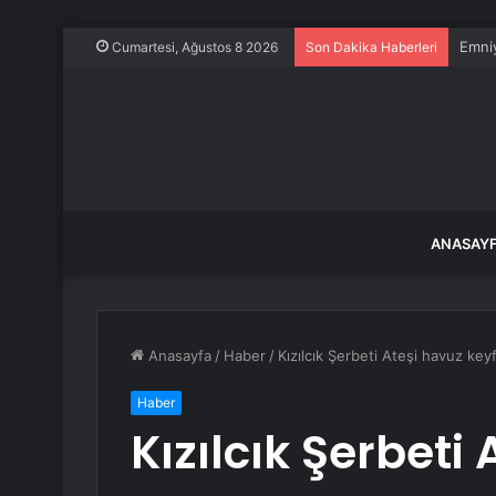
Emniy
Cumartesi, Ağustos 8 2026
Son Dakika Haberleri
ANASAY
Anasayfa
/
Haber
/
Kızılcık Şerbeti Ateşi havuz key
Haber
Kızılcık Şerbeti