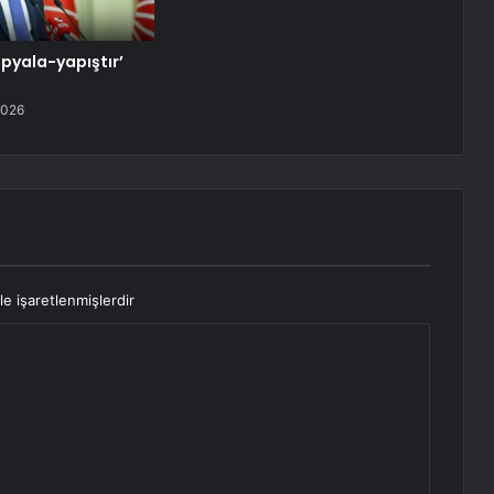
opyala-yapıştır’
2026
le işaretlenmişlerdir