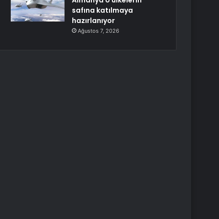
Almanya o ülkelerin
safına katılmaya
hazırlanıyor
Ağustos 7, 2026