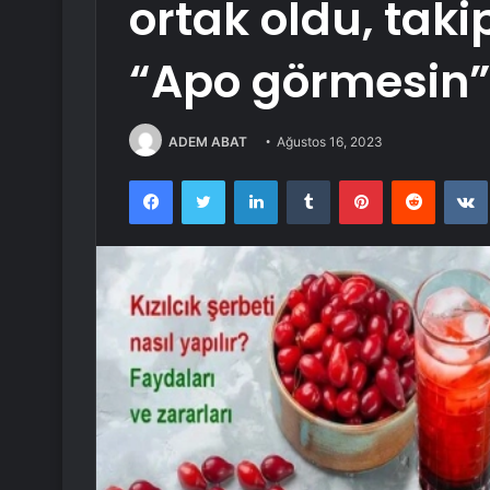
ortak oldu, tak
“Apo görmesin
ADEM ABAT
Ağustos 16, 2023
Facebook
Twitter
LinkedIn
Tumblr
Pinterest
Reddit