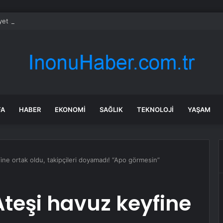
et şeridinde feci ölüm: Servis şoförüne midibüs çarptı
FA
HABER
EKONOMI
SAĞLIK
TEKNOLOJI
YAŞAM
fine ortak oldu, takipçileri doyamadı! “Apo görmesin”
 Ateşi havuz keyfine