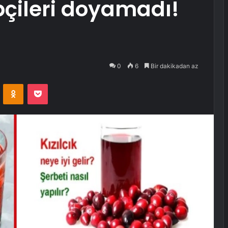
ipçileri doyamadı!
”
0
6
Bir dakikadan az
VKontakte
Odnoklassniki
Pocket