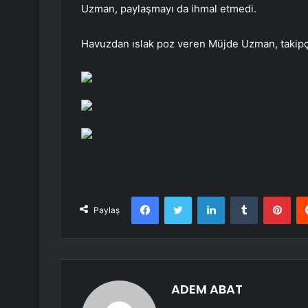
Uzman, paylaşmayı da ihmal etmedi.
Havuzdan ıslak poz veren Müjde Uzman, takipçil
Facebook
Twitter
LinkedIn
Tumblr
Pint
Paylaş
ADEM ABAT