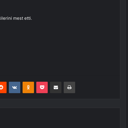
erini mest etti.
erest
Reddit
VKontakte
Odnoklassniki
Pocket
E-Posta ile paylaş
Yazdır