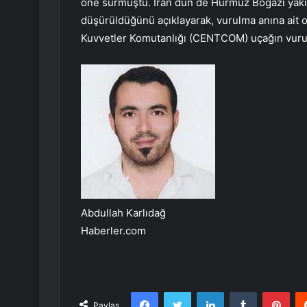
öne sürmüştü. İran dün de Hürmüz Boğazı yakın
düşürüldüğünü açıklayarak, vurulma anına ait 
Kuvvetler Komutanlığı (CENTCOM) uçağın vuru
Abdullah Karlıdağ
Haberler.com
Facebook
Twitter
LinkedIn
Tumblr
Pint
Paylaş