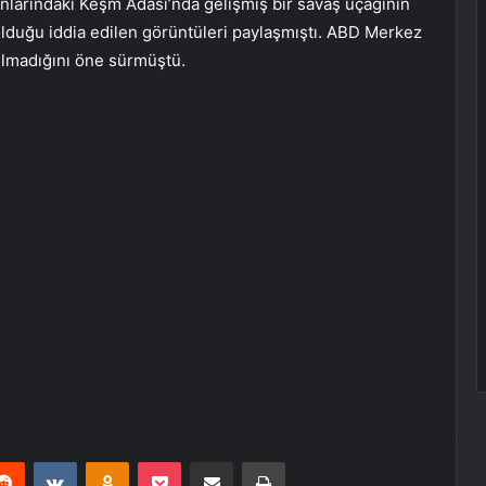
larındaki Keşm Adası’nda gelişmiş bir savaş uçağının
olduğu iddia edilen görüntüleri paylaşmıştı. ABD Merkez
lmadığını öne sürmüştü.
erest
Reddit
VKontakte
Odnoklassniki
Pocket
E-Posta ile paylaş
Yazdır