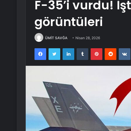
F-35’i vurdu! İş
görüntüleri
ÜMİT SAVĞA
Nisan 28, 2026
Facebook
Twitter
LinkedIn
Tumblr
Pinterest
Reddit