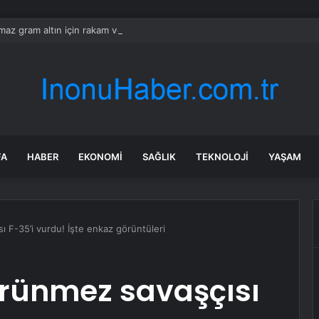
ılmaz gram altın için rakam verdi: Yarın akşama işaret etti
FA
HABER
EKONOMI
SAĞLIK
TEKNOLOJI
YAŞAM
ı F-35’i vurdu! İşte enkaz görüntüleri
örünmez savaşçısı