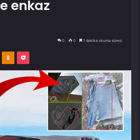
te enkaz
0
0
1 dakika okuma süresi
VKontakte
Odnoklassniki
Pocket