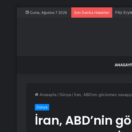
Filiz Ery
Cuma, Ağustos 7 2026
Son Dakika Haberleri
ANASAY
Anasayfa
/
Dünya
/
İran, ABD’nin görünmez savaşçıs
Dünya
İran, ABD’nin g