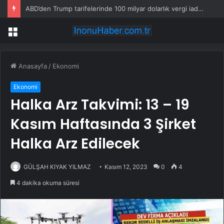
ABD’den Trump tarifelerinde 100 milyar dolarlık vergi iadesi
Menü
Anasayfa
/
Ekonomi
Ekonomi
Halka Arz Takvimi: 13 – 19
Kasım Haftasında 3 Şirket
Halka Arz Edilecek
GÜLŞAH KIYAK YILMAZ
Kasım 12, 2023
0
4
4 dakika okuma süresi