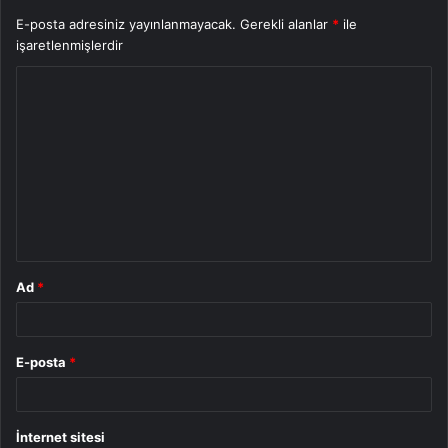
E-posta adresiniz yayınlanmayacak.
Gerekli alanlar
*
ile
işaretlenmişlerdir
Y
o
r
u
m
*
Ad
*
E-posta
*
İnternet sitesi