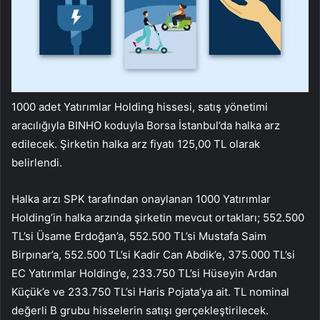
1000 adet Yatırımlar Holding hissesi, satış yönetimi
aracılığıyla BINHO koduyla Borsa İstanbul’da halka arz
edilecek. Şirketin halka arz fiyatı 125,00 TL olarak
belirlendi.
Halka arzı SPK tarafından onaylanan 1000 Yatırımlar
Holding’in halka arzında şirketin mevcut ortakları; 552.500
TL’si Üsame Erdoğan’a, 552.500 TL’si Mustafa Saim
Birpınar’a, 552.500 TL’si Kadir Can Abdik’e, 375.000 TL’si
EC Yatırımlar Holding’e, 233.750 TL’si Hüseyin Ardan
Küçük’e ve 233.750 TL’si Haris Pojata’ya ait. TL nominal
değerli B grubu hisselerin satışı gerçekleştirilecek.