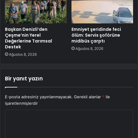
Başkan Denizli’den
Emniyet şeridinde feci
Çeşme’nin Yerel
ölüm: Servis şoförüne
Değerlerine Tarımsal
midibüs çarptı
Destek
Ağustos 8, 2026
Ağustos 8, 2026
Bir yanıt yazın
E-posta adresiniz yayınlanmayacak.
Gerekli alanlar
*
ile
işaretlenmişlerdir
Y
o
r