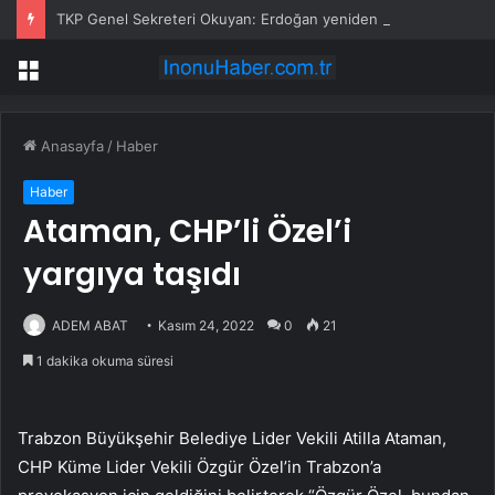
TKP Genel Sekreteri Okuyan: Erdoğan yeniden aday olmayabilir, AKP’de kavga sertleşir
Menü
Anasayfa
/
Haber
Haber
Ataman, CHP’li Özel’i
yargıya taşıdı
ADEM ABAT
Kasım 24, 2022
0
21
1 dakika okuma süresi
Trabzon Büyükşehir Belediye Lider Vekili Atilla Ataman,
CHP Küme Lider Vekili Özgür Özel’in Trabzon’a