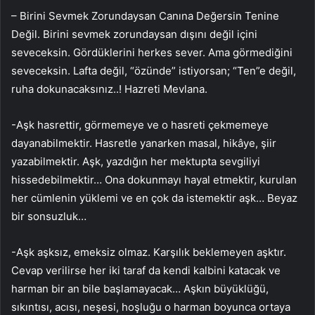
– Birini Sevmek Zorundaysan Canına Değersin Tenine
Değil. Birini sevmek zorundaysan dışını değil içini
seveceksin. Gördüklerini herkes sever. Ama görmediğini
seveceksin. Lafta değil, “özünde” istiyorsan; “Ten”e değil,
ruha dokunacaksınız..! Hazreti Mevlana.
-Aşk hasrettir, görmemeye ve o hasreti çekmemeye
dayanabilmektir. Hasretle yanarken masal, hikâye, şiir
yazabilmektir. Aşk, yazdığın her mektupta sevgiliyi
hissedebilmektir… Ona dokunmayı hayal etmektir, kurulan
her cümlenin yüklemi ve en çok da istemektir aşk… Beyaz
bir sonsuzluk…
-Aşk aşksız, emeksiz olmaz. Karşılık beklemeyen aşktır.
Cevap verilirse her iki taraf da kendi kalbini katacak ve
harman bir an bile başlamayacak… Aşkın büyüklüğü,
sıkıntısı, acısı, neşesi, hoşluğu o harman boyunca ortaya