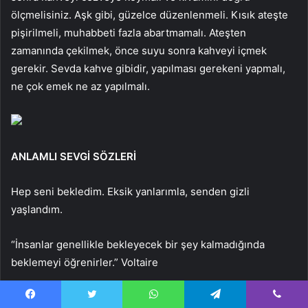
ölçmelisiniz. Aşk gibi, güzelce düzenlenmeli. Kısık ateşte
pişirilmeli, muhabbeti fazla abartmamalı. Ateşten
zamanında çekilmek, önce suyu sonra kahveyi içmek
gerekir. Sevda kahve gibidir, yapılması gerekeni yapmalı,
ne çok emek ne az yapılmalı.
ANLAMLI SEVGİ SÖZLERİ
Hep seni bekledim. Eksik yanlarımla, senden gizli
yaşlandım.
“İnsanlar genellikle bekleyecek bir şey kalmadığında
beklemeyi öğrenirler.” Voltaire
“Nefsi için nefsi seven, nefsi tarafından sevilir. Nefsi için
Facebook
Twitter
WhatsApp
Telegram
Viber