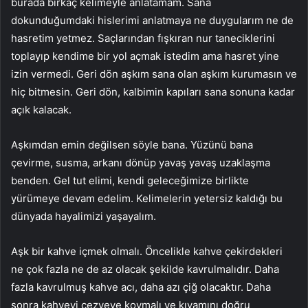
burada birkaç kelimeyle anlatamam. Sana
dokunduğumdaki hislerimi anlatmaya ne duygularım ne de
hasretim yetmez. Saçlarından fışkıran nur taneciklerini
toplayıp kendime bir yol açmak istedim ama hasret yine
izin vermedi. Geri dön aşkım sana olan aşkım kurumasın ve
hiç bitmesin. Geri dön, kalbimin kapıları sana sonuna kadar
açık kalacak.
Aşkımdan emin değilsen söyle bana. Yüzünü bana
çevirme, susma, arkanı dönüp yavaş yavaş uzaklaşma
benden. Gel tut elimi, kendi geleceğimize birlikte
yürümeye devam edelim. Kelimelerin yetersiz kaldığı bu
dünyada hayalimizi yaşayalım.
Aşk bir kahve içmek olmalı. Öncelikle kahve çekirdekleri
ne çok fazla ne de az olacak şekilde kavrulmalıdır. Daha
fazla kavrulmuş kahve acı, daha azı çiğ olacaktır. Daha
sonra kahveyi cezveye koymalı ve kıvamını doğru