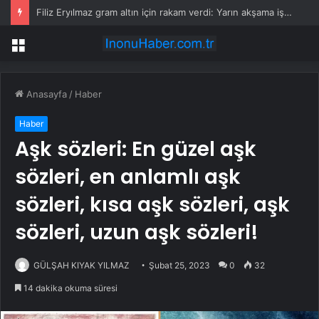
Filiz Eryılmaz gram altın için rakam verdi: Yarın akşama işaret etti
Menü
Anasayfa
/
Haber
Haber
Aşk sözleri: En güzel aşk
sözleri, en anlamlı aşk
sözleri, kısa aşk sözleri, aşk
sözleri, uzun aşk sözleri!
GÜLŞAH KIYAK YILMAZ
Şubat 25, 2023
0
32
14 dakika okuma süresi