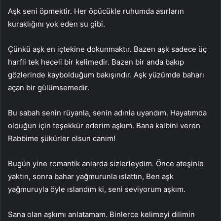
Aşk seni öpmektir. Her öpücükle ruhumda asırların
kuraklığını yok eden su gibi.
Çünkü aşk en içtekine dokunmaktır. Bazen aşk sadece üç
harfli tek heceli bir kelimedir. Bazen bir anda bakıp
gözlerinde kaybolduğum bakışındır. Aşk yüzümde baharı
açan bir gülümsemedir.
Bu sabah senin rüyanla, senin adınla uyandım. Hayatımda
olduğun için teşekkür ederim aşkım. Bana kalbini veren
Rabbime şükürler olsun canım!
Bugün yine romantik anlarda sizlerleydim. Önce ateşinle
yaktın, sonra bahar yağmurunla ıslattın, Ben aşk
yağmuruyla öyle ıslandım ki, seni seviyorum aşkım.
Sana olan aşkımı anlatamam. Binlerce kelimeyi dilimin