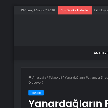
Filiz Ery
Cuma, Ağustos 7 2026
Son Dakika Haberleri
ANASAY
Anasayfa
/
Teknoloji
/
Yanardağların Patlaması Sıra
Oluşuyor?
Teknoloji
Yanardağların 