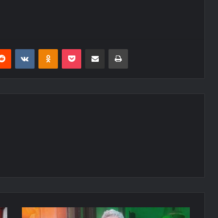
erest
Reddit
VKontakte
Odnoklassniki
Pocket
E-Posta ile paylaş
Yazdır