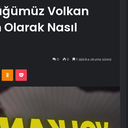
düğümüz Volkan
m Olarak Nasıl
0
0
1 dakika okuma süresi
VKontakte
Odnoklassniki
Pocket