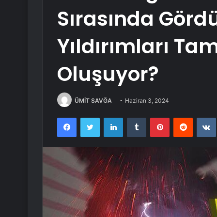
Sırasında Gör
Yıldırımları Ta
Oluşuyor?
ÜMİT SAVĞA
Haziran 3, 2024
Facebook
Twitter
LinkedIn
Tumblr
Pinterest
Reddit