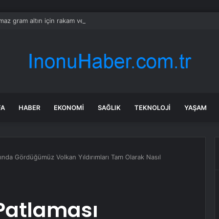
ılmaz gram altın için rakam verdi: Yarın akşama işaret etti
FA
HABER
EKONOMI
SAĞLIK
TEKNOLOJI
YAŞAM
sında Gördüğümüz Volkan Yıldırımları Tam Olarak Nasıl
Patlaması