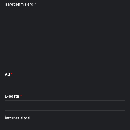
işaretlenmişlerdir
Y
o
r
u
m
*
Ad
*
E-posta
*
İnternet sitesi