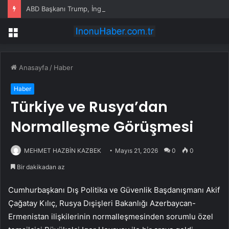
ABD Başkanı Trump, İngiltere’nin Yeni Başbakanı Burnham ile Telefonda Görüştü
Menü
Anasayfa
/
Haber
Haber
Türkiye ve Rusya’dan
Normalleşme Görüşmesi
MEHMET HAZBİN KAZBEK
Mayıs 21, 2026
0
0
Bir dakikadan az
Cumhurbaşkanı Dış Politika ve Güvenlik Başdanışmanı Akif
Çağatay Kılıç, Rusya Dışişleri Bakanlığı Azerbaycan-
Ermenistan ilişkilerinin normalleşmesinden sorumlu özel