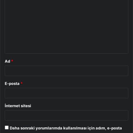
Y
o
r
u
m
*
Ad
*
E-posta
*
İnternet sitesi
Daha sonraki yorumlarımda kullanılması için adım, e-posta