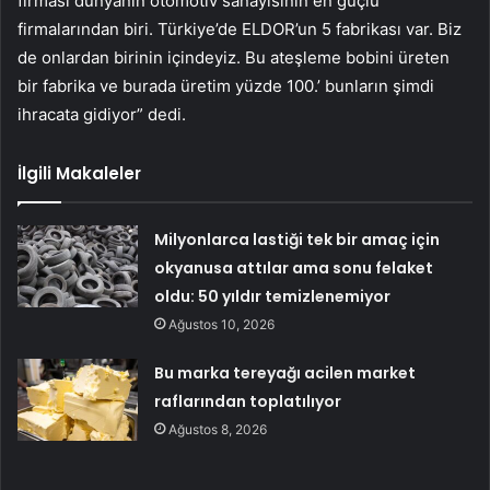
firması dünyanın otomotiv sanayisinin en güçlü
firmalarından biri. Türkiye’de ELDOR’un 5 fabrikası var. Biz
de onlardan birinin içindeyiz. Bu ateşleme bobini üreten
bir fabrika ve burada üretim yüzde 100.’ bunların şimdi
ihracata gidiyor” dedi.
İlgili Makaleler
Milyonlarca lastiği tek bir amaç için
okyanusa attılar ama sonu felaket
oldu: 50 yıldır temizlenemiyor
Ağustos 10, 2026
Bu marka tereyağı acilen market
raflarından toplatılıyor
Ağustos 8, 2026