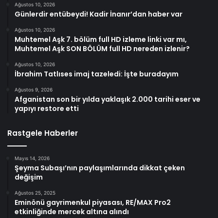
Ağustos 10, 2026
Günlerdir entübeydi! Kadir İnanır’dan haber var
Ağustos 10, 2026
Muhtemel Aşk 7. bölüm full HD izleme linki var mı,
Muhtemel Aşk SON BÖLÜM full HD nereden izlenir?
Ağustos 10, 2026
İbrahim Tatlıses imaj tazeledi: İşte buradayım
Ağustos 9, 2026
Afganistan son bir yılda yaklaşık 2.000 tarihi eser ve
yapıyı restore etti
Rastgele Haberler
Mayıs 14, 2026
Şeyma Subaşı’nın paylaşımlarında dikkat çeken
değişim
Ağustos 25, 2025
Eminönü gayrimenkul piyasası, RE/MAX Pro2
etkinliğinde mercek altına alındı