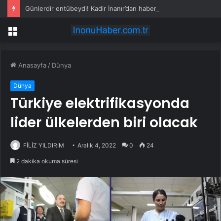
Günlerdir entübeydi! Kadir İnanır’dan haber var
Menü
Anasayfa
/
Dünya
Dünya
Türkiye elektrifikasyonda
lider ülkelerden biri olacak
FİLİZ YILDIRIM
Aralık 4, 2022
0
24
2 dakika okuma süresi