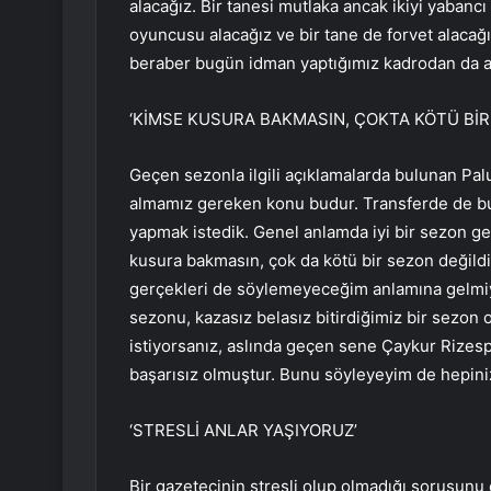
alacağız. Bir tanesi mutlaka ancak ikiyi yabanc
oyuncusu alacağız ve bir tane de forvet alacağı
beraber bugün idman yaptığımız kadrodan da a
‘KİMSE KUSURA BAKMASIN, ÇOKTA KÖTÜ BİR 
Geçen sezonla ilgili açıklamalarda bulunan Pal
almamız gereken konu budur. Transferde de bu 
yapmak istedik. Genel anlamda iyi bir sezon g
kusura bakmasın, çok da kötü bir sezon değildi.
gerçekleri de söylemeyeceğim anlamına gelmiyo
sezonu, kazasız belasız bitirdiğimiz bir sezon 
istiyorsanız, aslında geçen sene Çaykur Rizesp
başarısız olmuştur. Bunu söyleyeyim de hepiniz 
‘STRESLİ ANLAR YAŞIYORUZ’
Bir gazetecinin stresli olup olmadığı sorusunu 