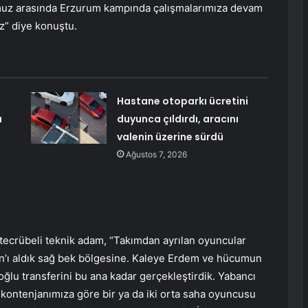
muz arasında Erzurum kampında çalışmalarımıza devam
z” diye konuştu.
Hastane otoparkı ücretini
u
duyunca çıldırdı, aracını
valenin üzerine sürdü
Ağustos 7, 2026
 tecrübeli teknik adam, “Takımdan ayrılan oyuncular
kan’ı aldık sağ bek bölgesine. Kaleye Erdem ve hücumun
ğlu transferini bu ana kadar gerçekleştirdik. Yabancı
cı kontenjanımıza göre bir ya da iki orta saha oyuncusu