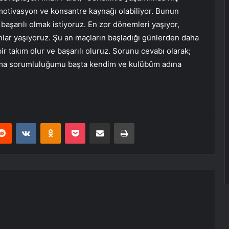
 motivasyon ve konsantre kaynağı olabiliyor. Bunun
aşarılı olmak istiyoruz. En zor dönemleri yaşıyor,
anlar yaşıyoruz. Şu an maçların başladığı günlerden daha
 bir takım olur ve başarılı oluruz. Sorunu cevabı olarak;
 olma sorumluluğumu başta kendim ve kulübüm adına
erest
Reddit
VKontakte
Odnoklassniki
Pocket
E-Posta ile paylaş
Yazdır