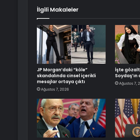
İlgili Makaleler
JP Morgan’daki “köle”
İşte gözal
skandalında cinsel içerikli
Soydaş’ın 
mesajlar ortaya çıktı
Ağustos 7, 
Ağustos 7, 2026