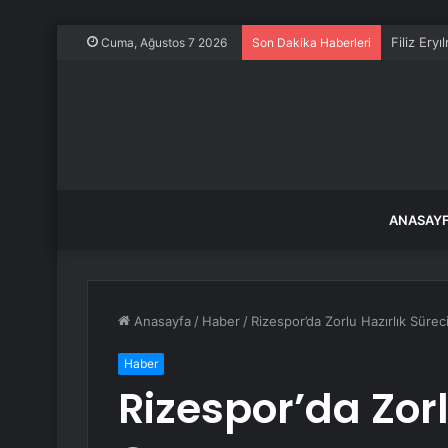
Filiz Ery
Cuma, Ağustos 7 2026
Son Dakika Haberleri
ANASAY
Anasayfa
/
Haber
/
Rizespor’da Zorlu Hazırlık Sürec
Haber
Rizespor’da Zorl