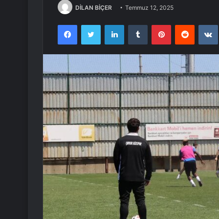
DİLAN BİÇER
Temmuz 12, 2025
Facebook
Twitter
LinkedIn
Tumblr
Pinterest
Reddit