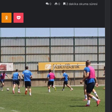
0
0
2 dakika okuma süresi
VKontakte
Odnoklassniki
Pocket