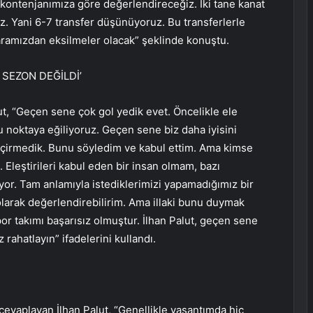
ı kontenjanımıza göre değerlendireceğiz. İki tane kanat
z. Yani 6-7 transfer düşünüyoruz. Bu transferlerle
ramızdan eksilmeler olacak” şeklinde konuştu.
SEZON DEĞİLDİ’
ut, “Geçen sene çok gol yedik evet. Öncelikle ele
noktaya eğiliyoruz. Geçen sene biz daha iyisini
eçirmedik. Bunu söyledim ve kabul ettim. Ama kimse
 Eleştirileri kabul eden bir insan olmam, bazı
r. Tam anlamıyla istediklerimizi yapamadığımız bir
olarak değerlendirebilirim. Ama illaki bunu duymak
or takımı başarısız olmuştur. İlhan Palut, geçen sene
rahatlayın” ifadelerini kullandı.
cevaplayan İlhan Palut, “Genellikle yaşantımda hiç