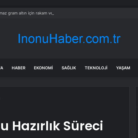
ılmaz gram altın için rakam verdi: Yarın akşama işaret etti
FA
HABER
EKONOMI
SAĞLIK
TEKNOLOJI
YAŞAM
i
u Hazırlık Süreci