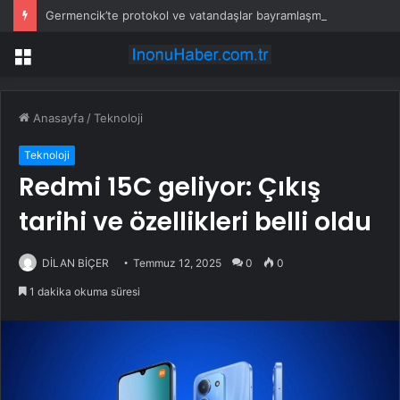
Germencik’te protokol ve vatandaşlar bayramlaşma programında buluştu
Menü
Anasayfa
/
Teknoloji
Teknoloji
Redmi 15C geliyor: Çıkış
tarihi ve özellikleri belli oldu
DİLAN BİÇER
Temmuz 12, 2025
0
0
1 dakika okuma süresi