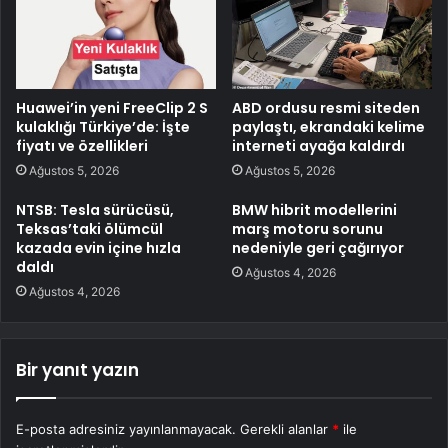
Huawei’in yeni FreeClip 2 S
ABD ordusu resmi siteden
kulaklığı Türkiye’de: İşte
paylaştı, ekrandaki kelime
fiyatı ve özellikleri
interneti ayağa kaldırdı
Ağustos 5, 2026
Ağustos 5, 2026
NTSB: Tesla sürücüsü,
BMW hibrit modellerini
Teksas’taki ölümcül
marş motoru sorunu
kazada evin içine hızla
nedeniyle geri çağırıyor
daldı
Ağustos 4, 2026
Ağustos 4, 2026
Bir yanıt yazın
E-posta adresiniz yayınlanmayacak.
Gerekli alanlar
*
ile