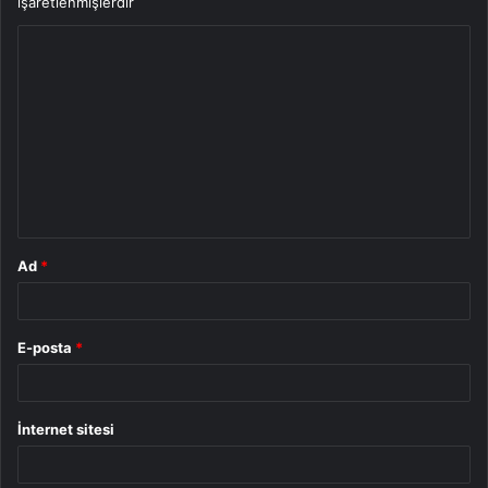
işaretlenmişlerdir
Y
o
r
u
m
*
Ad
*
E-posta
*
İnternet sitesi