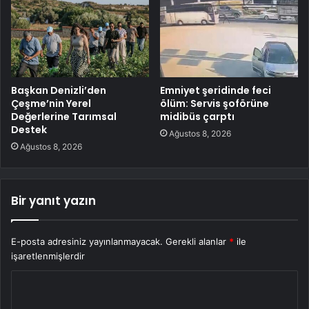
Başkan Denizli’den
Emniyet şeridinde feci
Çeşme’nin Yerel
ölüm: Servis şoförüne
Değerlerine Tarımsal
midibüs çarptı
Destek
Ağustos 8, 2026
Ağustos 8, 2026
Bir yanıt yazın
E-posta adresiniz yayınlanmayacak.
Gerekli alanlar
*
ile
işaretlenmişlerdir
Y
o