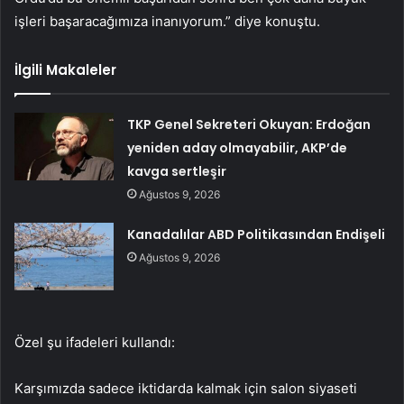
i
ş
leri ba
ş
araca
ğı
m
ı
za inan
ı
yorum.” diye konu
ş
tu.
İlgili Makaleler
TKP Genel Sekreteri Okuyan: Erdoğan
yeniden aday olmayabilir, AKP’de
kavga sertleşir
Ağustos 9, 2026
Kanadalılar ABD Politikasından Endişeli
Ağustos 9, 2026
Özel şu ifadeleri kullandı:
Karşımızda sadece iktidarda kalmak için salon siyaseti