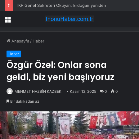
TKP Genel Sekreteri Okuyan: Erdoğan yeniden aday olmayabilir, AKP’de kavga sertleşir
Menü
Anasayfa
/
Haber
Haber
Özgür Özel: Onlar sona
geldi, biz yeni başlıyoruz
MEHMET HAZBİN KAZBEK
Kasım 12, 2025
0
0
Bir dakikadan az