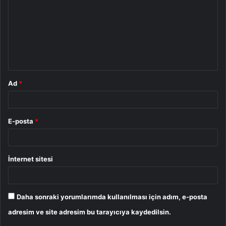
r
u
m
*
Ad
*
E-posta
*
İnternet sitesi
Daha sonraki yorumlarımda kullanılması için adım, e-posta
adresim ve site adresim bu tarayıcıya kaydedilsin.