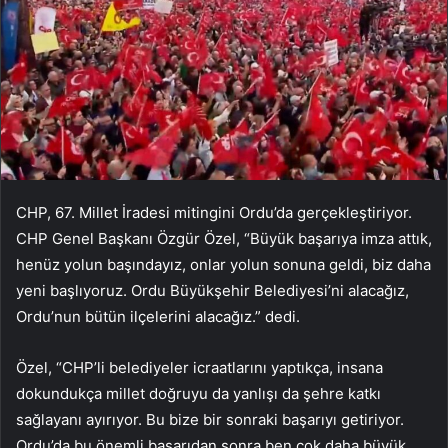
CHP, 67. Millet
İ
radesi mitingini Ordu’da ger
ç
ekle
ş
tiriyor.
CHP Genel Ba
şkanı
Özgür Özel
, “B
ü
y
ü
k ba
ş
ar
ı
ya imza att
ı
k,
hen
ü
z y
olun ba
şı
nday
ı
z, onlar yolun sonuna geldi, biz daha
yeni ba
ş
l
ı
yoruz. Ordu B
ü
y
ü
k
ş
ehir Belediyesi’ni alaca
ğı
z,
Ordu’nun b
ü
t
ü
n il
ç
elerini alaca
ğı
z.” dedi.
Ö
zel, “CHP’li belediyeler icraatlar
ı
n
ı
yapt
ı
k
ç
a, insana
dokunduk
ç
a millet do
ğ
ruyu da yanl
ışı
da
ş
ehre katk
ı
sa
ğ
layan
ı
ay
ı
r
ı
yor. Bu bize bir sonraki ba
ş
ar
ı
y
ı
getiriyor.
Ordu’da bu
ö
nemli ba
ş
ar
ı
dan sonra ben
ç
ok daha b
ü
y
ü
k