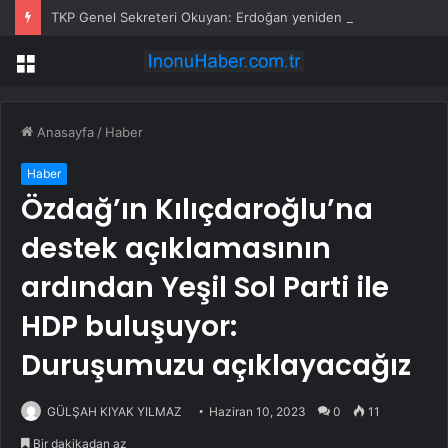
TKP Genel Sekreteri Okuyan: Erdoğan yeniden aday olmayabilir, AKP’de kavga sertleşir
Menü
Anasayfa
/
Haber
Haber
Özdağ’ın Kılıçdaroğlu’na
destek açıklamasının
ardından Yeşil Sol Parti ile
HDP buluşuyor:
Duruşumuzu açıklayacağız
GÜLŞAH KIYAK YILMAZ
Haziran 10, 2023
0
11
Bir dakikadan az