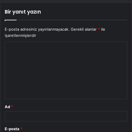
Bir yanıt yazın
E-posta adresiniz yayınlanmayacak.
Gerekli alanlar
*
ile
işaretlenmişlerdir
Y
o
r
u
m
*
Ad
*
E-posta
*