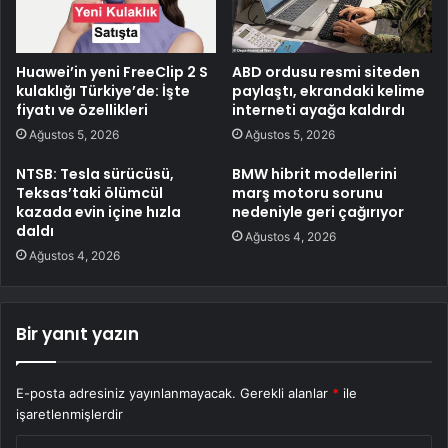
Huawei’in yeni FreeClip 2 S
ABD ordusu resmi siteden
kulaklığı Türkiye’de: İşte
paylaştı, ekrandaki kelime
fiyatı ve özellikleri
interneti ayağa kaldırdı
Ağustos 5, 2026
Ağustos 5, 2026
NTSB: Tesla sürücüsü,
BMW hibrit modellerini
Teksas’taki ölümcül
marş motoru sorunu
kazada evin içine hızla
nedeniyle geri çağırıyor
daldı
Ağustos 4, 2026
Ağustos 4, 2026
Bir yanıt yazın
E-posta adresiniz yayınlanmayacak.
Gerekli alanlar
*
ile
işaretlenmişlerdir