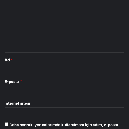
Y
o
r
u
m
*
Ad
*
E-posta
*
İnternet sitesi
Daha sonraki yorumlarımda kullanılması için adım, e-posta