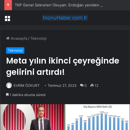
TKP Genel Sekreteri Okuyan: Erdoğan yeniden aday olmayabilir, AKP’de kavga sertleşir
Menü
Anasayfa
/
Teknoloji
Teknoloji
Meta yılın ikinci çeyreğinde
gelirini artırdı!
EVRİM ÖZKURT
Temmuz 27, 2023
0
12
1 dakika okuma süresi