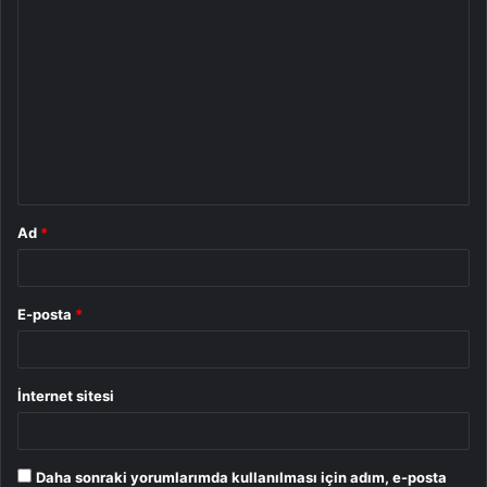
Y
o
r
u
m
*
Ad
*
E-posta
*
İnternet sitesi
Daha sonraki yorumlarımda kullanılması için adım, e-posta