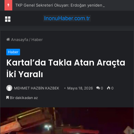
TKP Genel Sekreteri Okuyan: Erdoğan yeniden aday olmayabilir, AKP’de kavga sertleşir
Menü
Anasayfa
/
Haber
Haber
Kartal’da Takla Atan Araçta
İki Yaralı
MEHMET HAZBİN KAZBEK
Mayıs 18, 2026
0
0
Bir dakikadan az