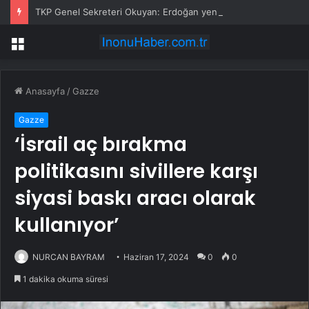
TKP Genel Sekreteri Okuyan: Erdoğan yeniden aday olmayabilir, AKP’de kavga sertleşir
Menü
Anasayfa
/
Gazze
Gazze
‘İsrail aç bırakma
politikasını sivillere karşı
siyasi baskı aracı olarak
kullanıyor’
NURCAN BAYRAM
Haziran 17, 2024
0
0
1 dakika okuma süresi