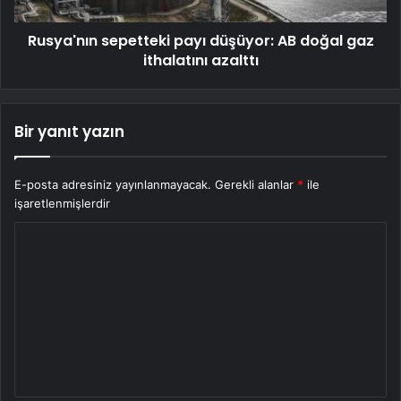
Rusya'nın sepetteki payı düşüyor: AB doğal gaz
ithalatını azalttı
Bir yanıt yazın
E-posta adresiniz yayınlanmayacak.
Gerekli alanlar
*
ile
işaretlenmişlerdir
Y
o
r
u
m
*