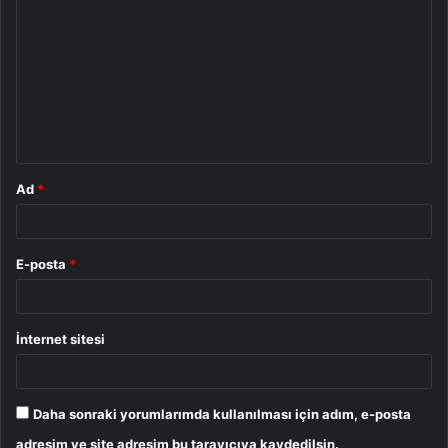
o
r
u
m
*
Ad
*
E-posta
*
İnternet sitesi
Daha sonraki yorumlarımda kullanılması için adım, e-posta
adresim ve site adresim bu tarayıcıya kaydedilsin.