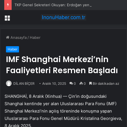
TKP Genel Sekreteri Okuyan: Erdoğan yeniden aday olmayabilir, AKP’de kavga sertleşir
Menü
Anasayfa
/
Haber
Haber
IMF Shanghai Merkezi’nin
Faaliyetleri Resmen Başladı
DİLAN BİÇER
Aralık 10, 2025
0
0
Bir dakikadan az
SHANGHAİ, 8 Aralık (Xinhua) — Çin’in doğusundaki
Shanghai kentinde yer alan Uluslararası Para Fonu (IMF)
Shanghai Merkezi’nin açılış töreninde konuşma yapan
Uluslararası Para Fonu Genel Müdürü Kristalina Georgieva,
8 Aralık 2025.