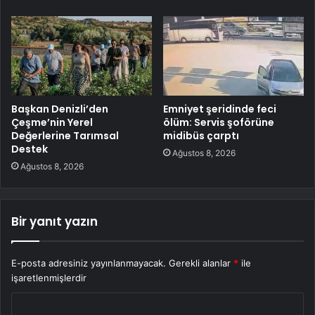
Başkan Denizli’den
Emniyet şeridinde feci
Çeşme’nin Yerel
ölüm: Servis şoförüne
Değerlerine Tarımsal
midibüs çarptı
Destek
Ağustos 8, 2026
Ağustos 8, 2026
Bir yanıt yazın
E-posta adresiniz yayınlanmayacak.
Gerekli alanlar
*
ile
işaretlenmişlerdir
Y