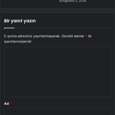
Ağustos 5, 2026
Bir yanıt yazın
E-posta adresiniz yayınlanmayacak.
Gerekli alanlar
*
ile
işaretlenmişlerdir
Y
o
r
u
m
*
Ad
*