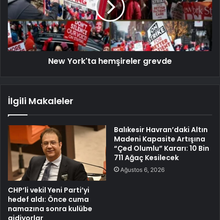
New York'ta hemşireler grevde
İlgili Makaleler
Balıkesir Havran’daki Altın
Madeni Kapasite Artışına
“Çed Olumlu” Kararı: 10 Bin
711 Ağaç Kesilecek
Ağustos 6, 2026
CHP’li vekil Yeni Parti’yi
hedef aldı: Önce cuma
namazına sonra kulübe
gidiyorlar