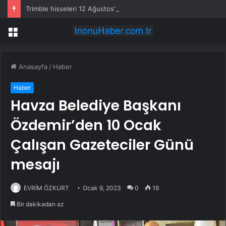
Trimble hisseleri 12 Ağustos’taki kârda %6 hareket edebilir
Menü
Anasayfa
/
Haber
Haber
Havza Belediye Başkanı
Özdemir’den 10 Ocak
Çalışan Gazeteciler Günü
mesajı
EVRİM ÖZKURT
Ocak 9, 2023
0
16
Bir dakikadan az