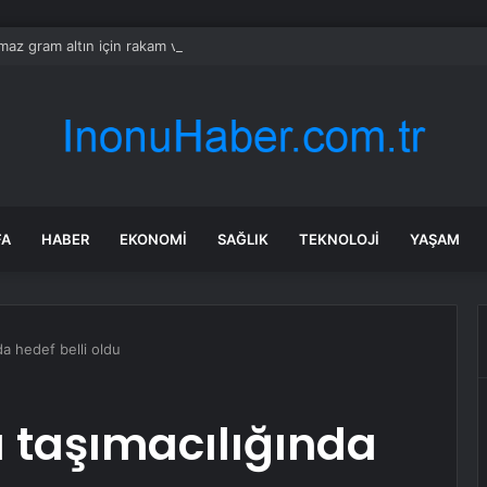
ılmaz gram altın için rakam verdi: Yarın akşama işaret etti
FA
HABER
EKONOMI
SAĞLIK
TEKNOLOJI
YAŞAM
da hedef belli oldu
 taşımacılığında