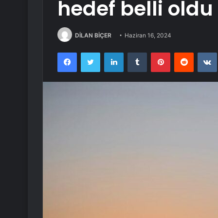
hedef belli oldu
DİLAN BİÇER
Haziran 16, 2024
Facebook
Twitter
LinkedIn
Tumblr
Pinterest
Reddit