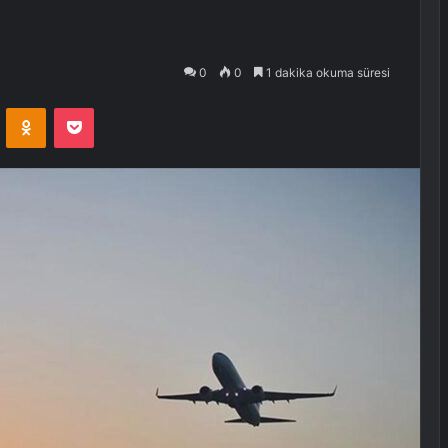
0
0
1 dakika okuma süresi
VKontakte
Odnoklassniki
Pocket