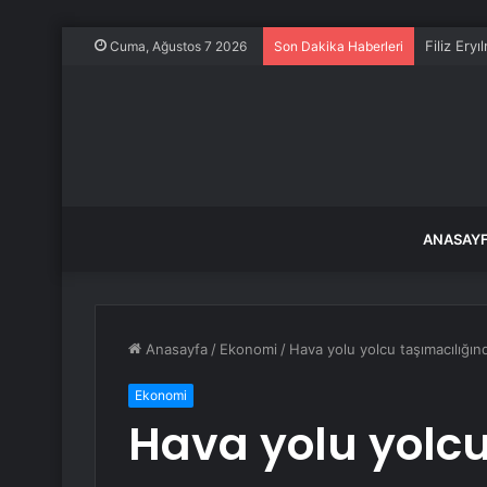
Filiz Ery
Cuma, Ağustos 7 2026
Son Dakika Haberleri
ANASAY
Anasayfa
/
Ekonomi
/
Hava yolu yolcu taşımacılığın
Ekonomi
Hava yolu yolcu