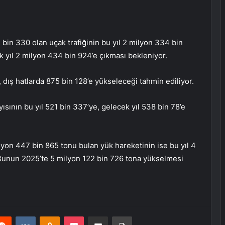
1 bin 330 olan uçak trafiğinin bu yıl 2 milyon 334 bin
k yıl 2 milyon 434 bin 924’e çıkması bekleniyor.
e, dış hatlarda 875 bin 128’e yükseleceği tahmin ediliyor.
ısının bu yıl 521 bin 337’ye, gelecek yıl 538 bin 78’e
lyon 447 bin 865 tonu bulan yük hareketinin ise bu yıl 4
Bunun 2025’te 5 milyon 122 bin 726 tona yükselmesi
erest
Reddit
VKontakte
Odnoklassniki
Pocket
E-Posta ile paylaş
Yazdır