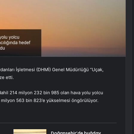
ydanları İşletmesi (DHMİ) Genel Müdürlüğü “Uçak,
e etti.
 dahil 214 milyon 232 bin 985 olan hava yolu yolcu
36 milyon 563 bin 823’e yükselmesi öngörülüyor.
Doğanşehir’de buğday