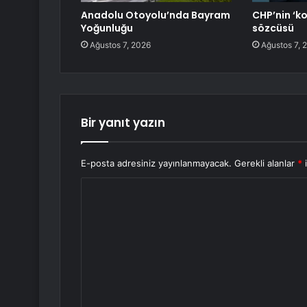
Anadolu Otoyolu’nda Bayram
CHP’nin ‘k
Yoğunluğu
sözcüsü
Ağustos 7, 2026
Ağustos 7, 
Bir yanıt yazın
E-posta adresiniz yayınlanmayacak.
Gerekli alanlar
*
i
Y
o
r
u
m
*