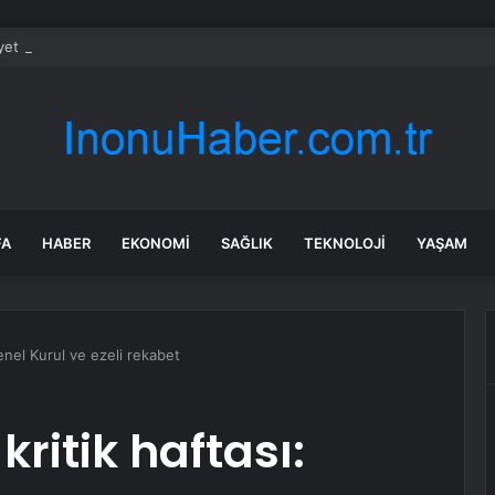
et şeridinde feci ölüm: Servis şoförüne midibüs çarptı
FA
HABER
EKONOMI
SAĞLIK
TEKNOLOJI
YAŞAM
enel Kurul ve ezeli rekabet
ritik haftası: