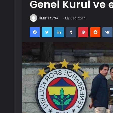
Genel Kurul ve 
ÜMİT SAVĞA
Mart 30, 2024
Facebook
Twitter
LinkedIn
Tumblr
Pinterest
Reddit