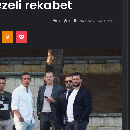
ezeli rekabet
0
0
1 dakika okuma süresi
VKontakte
Odnoklassniki
Pocket