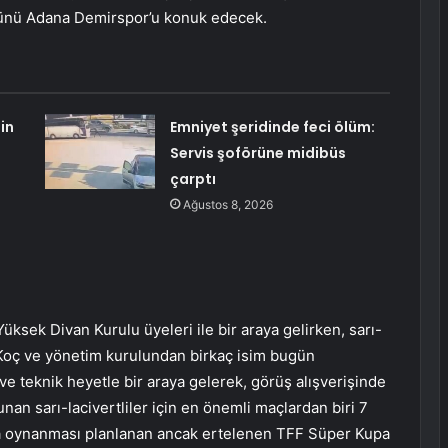
ünü Adana Demirspor’u konuk edecek.
in
Emniyet şeridinde feci ölüm:
Servis şoförüne midibüs
çarptı
Ağustos 8, 2026
ksek Divan Kurulu üyeleri ile bir araya gelirken, sarı-
 Koç ve yönetim kurulundan birkaç isim bugün
e teknik heyetle bir araya gelerek, görüş alışverişinde
an sarı-lacivertliler için en önemli maçlardan biri 7
’ta oynanması planlanan ancak ertelenen TFF Süper Kupa