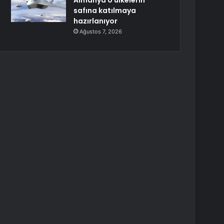
Almanya o ülkelerin
safına katılmaya
hazırlanıyor
Ağustos 7, 2026