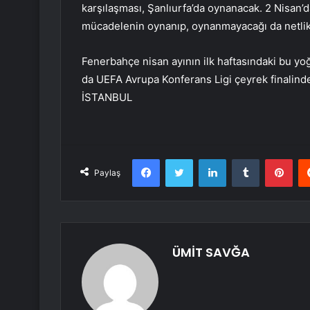
karşılaşması, Şanlıurfa’da oynanacak. 2 Nisan’da
mücadelenin oynanıp, oynanmayacağı da netli
Fenerbahçe nisan ayının ilk haftasındaki bu y
da UEFA Avrupa Konferans Ligi çeyrek finalinde
İSTANBUL
Facebook
Twitter
LinkedIn
Tumblr
Pint
Paylaş
ÜMİT SAVĞA