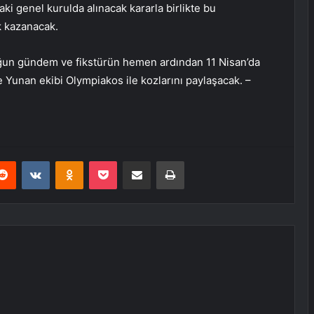
ki genel kurulda alınacak kararla birlikte bu
k kazanacak.
oğun gündem ve fikstürün hemen ardından 11 Nisan’da
 Yunan ekibi Olympiakos ile kozlarını paylaşacak. –
erest
Reddit
VKontakte
Odnoklassniki
Pocket
E-Posta ile paylaş
Yazdır