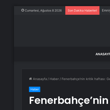
Emniy
Cumartesi, Ağustos 8 2026
Son Dakika Haberleri
ANASAY
Anasayfa
/
Haber
/
Fenerbahçe’nin kritik haftası: G
Haber
Fenerbahçe’nin k