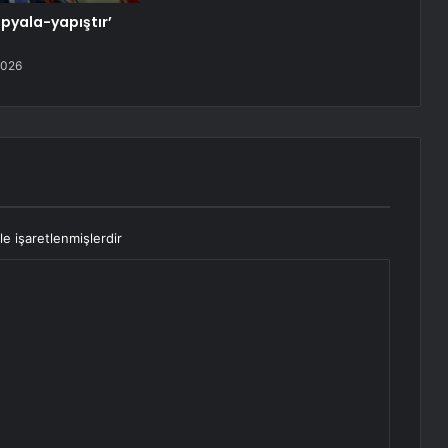
opyala-yapıştır’
2026
le işaretlenmişlerdir