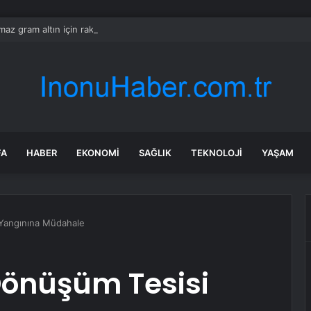
ılmaz gram altın için rakam verdi: Yarın akşama işaret etti
FA
HABER
EKONOMI
SAĞLIK
TEKNOLOJI
YAŞAM
 Yangınına Müdahale
 Dönüşüm Tesisi