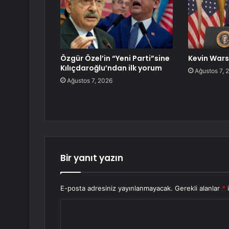
Özgür Özel’in “Yeni Parti”sine
Kevin Wars
Kılıçdaroğlu’ndan ilk yorum
Ağustos 7, 
Ağustos 7, 2026
Bir yanıt yazın
E-posta adresiniz yayınlanmayacak.
Gerekli alanlar
*
i
Y
o