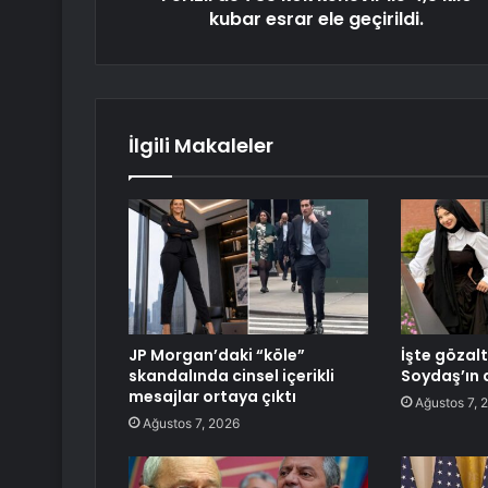
kubar esrar ele geçirildi.
İlgili Makaleler
JP Morgan’daki “köle”
İşte gözal
skandalında cinsel içerikli
Soydaş’ın 
mesajlar ortaya çıktı
Ağustos 7, 
Ağustos 7, 2026