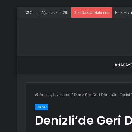
Filiz Ery
Cuma, Ağustos 7 2026
Son Dakika Haberleri
ANASAY
Anasayfa
/
Haber
/
Denizli’de Geri Dönüşüm Tesisi
Haber
Denizli’de Geri