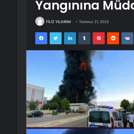
Yangınına Müd
FİLİZ YILDIRIM
Temmuz 31, 2023
Facebook
Twitter
LinkedIn
Tumblr
Pinterest
Reddit