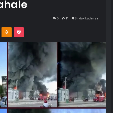
ahale
0
11
Bir dakikadan az
VKontakte
Odnoklassniki
Pocket