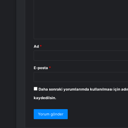
r
u
m
*
Ad
*
E-posta
*
Daha sonraki yorumlarımda kullanılması için adı
kaydedilsin.