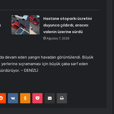
Hastane otoparkı ücretini
u
duyunca çıldırdı, aracını
valenin üzerine sürdü
Ağustos 7, 2026
kada devam eden yangın havadan görüntülendi. Büyük
 yerlerine sıçramaması için büyük çaba sarf eden
e sürdürüyor. – DENİZLİ
erest
Reddit
VKontakte
Odnoklassniki
Pocket
E-Posta ile paylaş
Yazdır