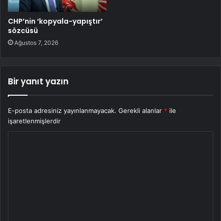
CHP’nin ‘kopyala-yapıştır’
sözcüsü
Ağustos 7, 2026
Bir yanıt yazın
E-posta adresiniz yayınlanmayacak.
Gerekli alanlar
*
ile
işaretlenmişlerdir
Y
o
r
u
m
*