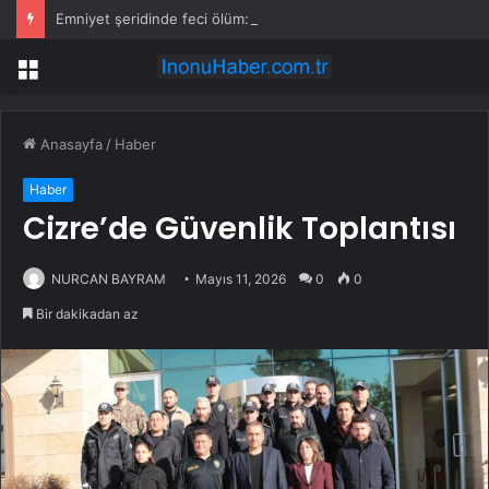
Emniyet şeridinde feci ölüm: Servis şoförüne midibüs çarptı
Menü
Anasayfa
/
Haber
Haber
Cizre’de Güvenlik Toplantısı
NURCAN BAYRAM
Mayıs 11, 2026
0
0
Bir dakikadan az