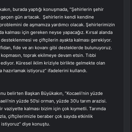
ükakın, burada yaptığı konuşmada, ”Şehirlerin şehir
r geçen gün artacak. Şehirlerin kendi kendine
problemini de aşmamıza yardımcı olacak. Şehirlerimizin
a kalması için gereken neyse yapacağız. Kırsal alanda
n desteklenmesi ve çiftçilerin ayakta kalması gerekiyor.
fidan, fide ve arı kovanı gibi desteklerde bulunuyoruz.
bağ kopmasın, toprak ekilmeye devam etsin. Tıbbi
diyor. Küresel iklim kriziyle birlikte gelmekte olan
 hazırlamak istiyoruz” ifadelerini kullandı.
unu belirten Başkan Büyükakın, ”Kocaeli’nin yüzde
ocaeli’nin yüzde 50’si orman, yüzde 30’u tarım arazisi.
lir vaziyette kalması bizim için çok kıymetli. Tarımda
la, çiftçilerimizle beraber çok sayıda etkinlik
 istiyoruz” diye konuştu.