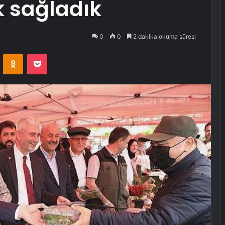
k sağladık
0
0
2 dakika okuma süresi
VKontakte
Odnoklassniki
Pocket