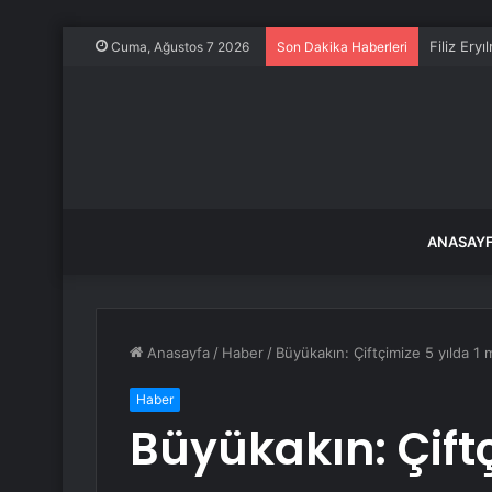
Filiz Ery
Cuma, Ağustos 7 2026
Son Dakika Haberleri
ANASAY
Anasayfa
/
Haber
/
Büyükakın: Çiftçimize 5 yılda 1 
Haber
Büyükakın: Çiftç