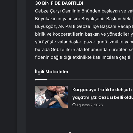
30 BİN FİDE DAĞITILDI
Gebze Çarşı Camiinin önünden başlayan ve vata
Büyükakın’ın yanı sıra Büyükşehir Başkan Veki
Büyükgöz, AK Parti Gebze İlçe Başkanı Recep 
birlik ve kooperatiflerin başkan ve yöneticiler
yürüyüşte vatandaşları pazar günü İzmit’te yap
burada Gebzelilere ata tohumundan üretilen sebz
fidenin dağıtıldığı etkinlikte katılımcılara çeşit
İlgili Makaleler
Kargocuya trafikte dehşeti
yaşatmıştı: Cezası belli old
Ağustos 7, 2026