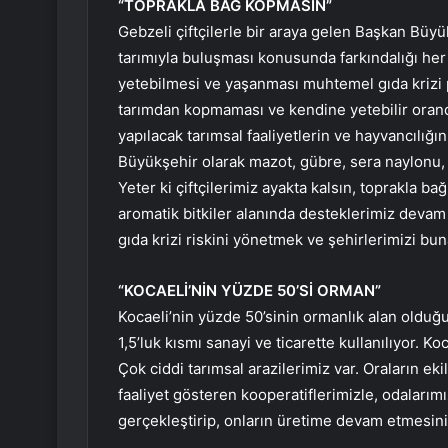
“TOPRAKLA BAĞ KOPMASIN”
Gebzeli çiftçilerle bir araya gelen Başkan Büy
tarımıyla buluşması konusunda farkındalığı he
yetebilmesi ve yaşanması muhtemel gıda krizi 
tarımdan kopmaması ve kendine yetebilir orand
yapılacak tarımsal faaliyetlerin ve hayvancılığı
Büyükşehir olarak mazot, gübre, sera naylonu, 
Yeter ki çiftçilerimiz ayakta kalsın, toprakla 
aromatik bitkiler alanında desteklerimiz devam e
gıda krizi riskini yönetmek ve şehirlerimizi buna
“KOCAELİ’NİN YÜZDE 50’Sİ ORMAN”
Kocaeli’nin yüzde 50’sinin ormanlık alan olduğ
1,5’luk kısmı sanayi ve ticarette kullanılıyor. K
Çok ciddi tarımsal arazilerimiz var. Oraların eki
faaliyet gösteren kooperatiflerimizle, odalarımız
gerçekleştirip, onların üretime devam etmesini