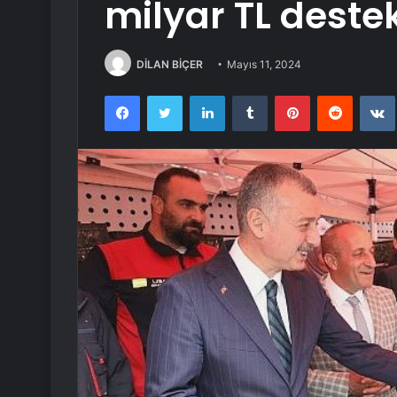
milyar TL deste
DİLAN BİÇER
Mayıs 11, 2024
Facebook
Twitter
LinkedIn
Tumblr
Pinterest
Reddit