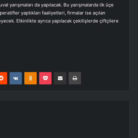
uval yarışmaları da yapılacak. Bu yarışmalarda ilk üçe
eratifler yaptıkları faaliyetleri, firmalar ise açılan
yecek. Etkinlikte ayrıca yapılacak çekilişlerde çiftçilere
erest
Reddit
VKontakte
Odnoklassniki
Pocket
E-Posta ile paylaş
Yazdır