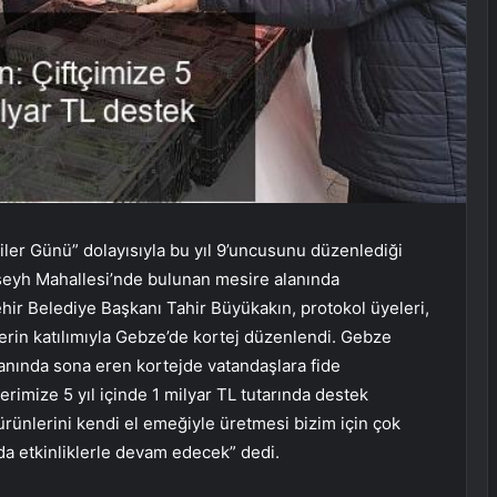
iler Günü” dolayısıyla bu yıl 9’uncusunu düzenlediği
rışeyh Mahallesi’nde bulunan mesire alanında
ir Belediye Başkanı Tahir Büyükakın, protokol üyeleri,
ilerin katılımıyla Gebze’de kortej düzenlendi. Gebze
nında sona eren kortejde vatandaşlara fide
rimize 5 yıl içinde 1 milyar TL tutarında destek
 ürünlerini kendi el emeğiyle üretmesi bizim için çok
nda etkinliklerle devam edecek” dedi.