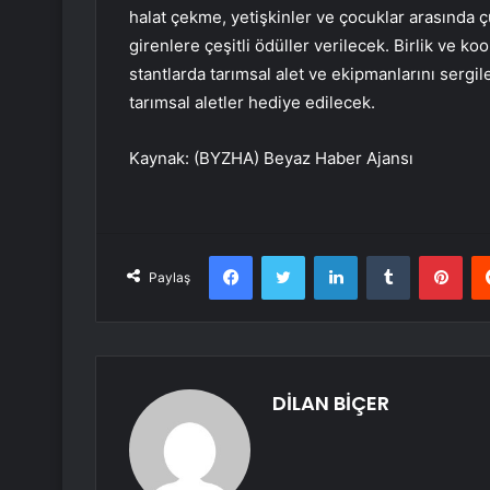
halat çekme, yetişkinler ve çocuklar arasında ç
girenlere çeşitli ödüller verilecek. Birlik ve koop
stantlarda tarımsal alet ve ekipmanlarını sergile
tarımsal aletler hediye edilecek.
Kaynak: (BYZHA) Beyaz Haber Ajansı
Facebook
Twitter
LinkedIn
Tumblr
Pint
Paylaş
DİLAN BİÇER