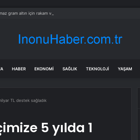
ılmaz gram altın için rakam verdi: Yarın akşama işaret etti
FA
HABER
EKONOMI
SAĞLIK
TEKNOLOJI
YAŞAM
milyar TL destek sağladık
imize 5 yılda 1