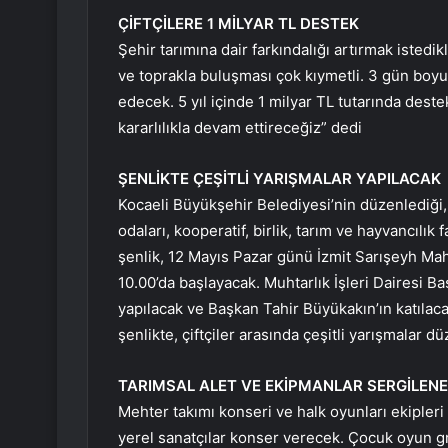
ÇİFTÇİLERE 1 MİLYAR TL DESTEK
Şehir tarımına dair farkındalığı artırmak istedi
ve toprakla buluşması çok kıymetli. 3 gün boyu
edecek. 5 yıl içinde 1 milyar TL tutarında des
kararlılıkla devam ettireceğiz” dedi
ŞENLİKTE ÇEŞİTLİ YARIŞMALAR YAPILACAK
Kocaeli Büyükşehir Belediyesi’nin düzenlediği, t
odaları, kooperatif, birlik, tarım ve hayvancılık
şenlik, 12 Mayıs Pazar günü İzmit Sarışeyh Mah
10.00’da başlayacak. Muhtarlık İşleri Dairesi 
yapılacak ve Başkan Tahir Büyükakın’ın katıla
şenlikte, çiftçiler arasında çeşitli yarışmalar 
TARIMSAL ALET VE EKİPMANLAR SERGİLEN
Mehter takımı konseri ve halk oyunları ekipleri i
yerel sanatçılar konser verecek. Çocuk oyun gru