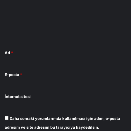
o
r
u
m
*
Ad
*
E-posta
*
İnternet sitesi
Daha sonraki yorumlarımda kullanılması için adım, e-posta
adresim ve site adresim bu tarayıcıya kaydedilsin.