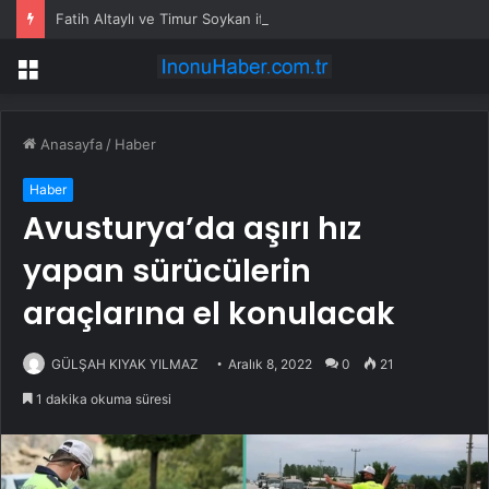
Fatih Altaylı ve Timur Soykan ifadeye çağrıldı
Menü
Anasayfa
/
Haber
Haber
Avusturya’da aşırı hız
yapan sürücülerin
araçlarına el konulacak
GÜLŞAH KIYAK YILMAZ
Aralık 8, 2022
0
21
1 dakika okuma süresi