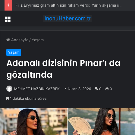
Filiz Eryılmaz gram altın için rakam verdi: Yarın akşama işaret etti
Menü
Anasayfa
/
Yaşam
Yaşam
Adanalı dizisinin Pınar’ı da
gözaltında
MEHMET HAZBİN KAZBEK
Nisan 8, 2026
0
0
1 dakika okuma süresi