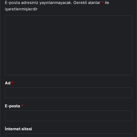
E-posta adresiniz yayınlanmayacak.
Gerekli alanlar
*
ile
işaretlenmişlerdir
Y
o
r
u
m
*
Ad
*
E-posta
*
İnternet sitesi