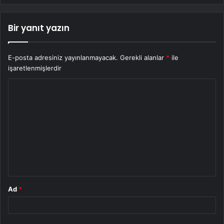
Bir yanıt yazın
E-posta adresiniz yayınlanmayacak.
Gerekli alanlar
*
ile
işaretlenmişlerdir
Y
o
r
u
m
*
Ad
*