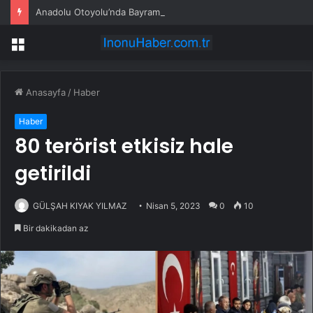
Anadolu Otoyolu’nda Bayram Yoğunluğu
Menü
Anasayfa
/
Haber
Haber
80 terörist etkisiz hale
getirildi
GÜLŞAH KIYAK YILMAZ
Nisan 5, 2023
0
10
Bir dakikadan az