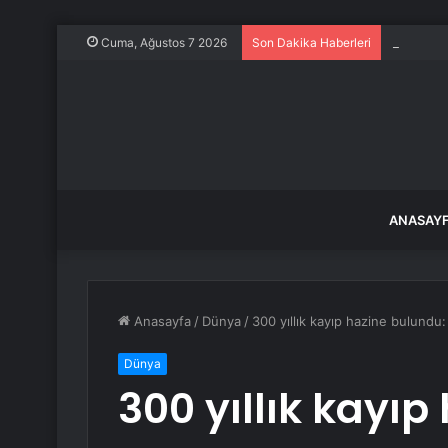
Hastane o
Cuma, Ağustos 7 2026
Son Dakika Haberleri
ANASAY
Anasayfa
/
Dünya
/
300 yıllık kayıp hazine bulundu:
Dünya
300 yıllık kayıp