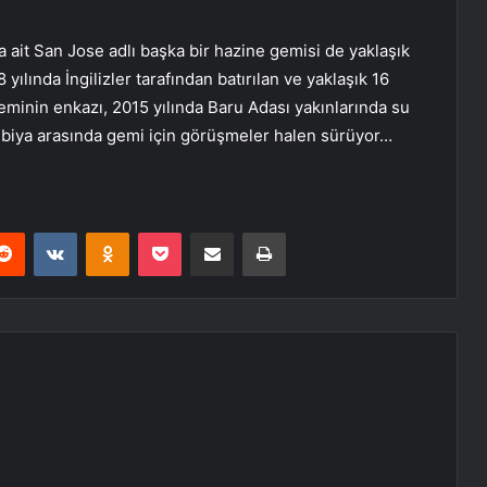
 ait San Jose adlı başka bir hazine gemisi de yaklaşık
yılında İngilizler tarafından batırılan ve yaklaşık 16
geminin enkazı, 2015 yılında Baru Adası yakınlarında su
olombiya arasında gemi için görüşmeler halen sürüyor…
erest
Reddit
VKontakte
Odnoklassniki
Pocket
E-Posta ile paylaş
Yazdır