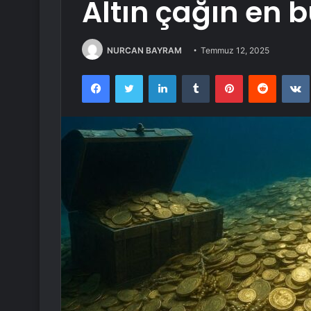
Altın çağın en 
NURCAN BAYRAM
Temmuz 12, 2025
Facebook
Twitter
LinkedIn
Tumblr
Pinterest
Reddit