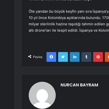
Öte yandan bu büyük keşfin yanı sıra İspanya’ya
10 yıl önce Kolombiya açıklarında bulundu. 1708 
milyar sterlinlik hazine taşıdığı tahmin edilen 
altı drone’ları ile tespit edildi. İspanya ve K
Facebook
Twitter
LinkedIn
Tumblr
Pint
Paylaş
NURCAN BAYRAM