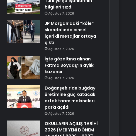
Türkiye çalışanlarının
bilgileri sızdı
Ağustos 7, 2026
JP Morgan’daki “köle”
skandalında cinsel
içerikli mesajlar ortaya
çıktı
Ağustos 7, 2026
İşte gözaltına alınan
Fatma Soydaş’ın aylık
kazancı
Ağustos 7, 2026
Doğanşehir’de buğday
üretimine güç katacak
ortak tarım makineleri
parkı açıldı
Ağustos 7, 2026
OKULLARIN AÇILIŞ TARİHİ
2026 (MEB YENİ DÖNEM