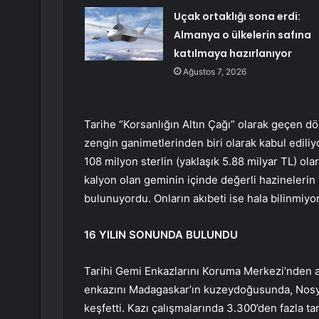
Uçak ortaklığı sona erdi:
Almanya o ülkelerin safına
katılmaya hazırlanıyor
Ağustos 7, 2026
Tarihe “Korsanlığın Altın Çağı” olarak geçen d
zengin ganimetlerinden biri olarak kabul edili
108 milyon sterlin (yaklaşık 5.88 milyar TL) ola
kalyon olan geminin içinde değerli hazinelerin y
bulunuyordu. Onların akıbeti ise hala bilinmiyor
16 YILIN SONUNDA BULUNDU
Tarihi Gemi Enkazlarını Koruma Merkezi’nden ar
enkazını Madagaskar’ın kuzeydoğusunda, Nosy 
keşfetti. Kazı çalışmalarında 3.300’den fazla ta