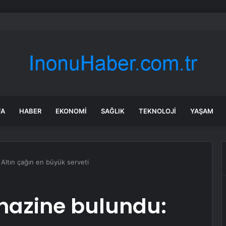
toparkı ücretini duyunca çıldırdı, aracını valenin üzerine sürdü
FA
HABER
EKONOMI
SAĞLIK
TEKNOLOJI
YAŞAM
 Altın çağın en büyük serveti
 hazine bulundu: