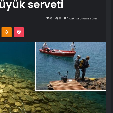
büyük serveti
0
0
1 dakika okuma süresi
VKontakte
Odnoklassniki
Pocket